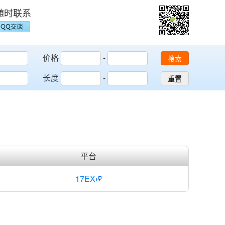
随时联系
价格
-
搜索
长度
-
重置
平台
17EX