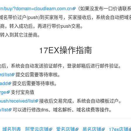
in/buy/?domain=cloudlearn.com.cn
（如果没发布一口价请联系
把域名带价过户(push)到买家账号，买家接收后，系统会自动把
商，转入成功后，再进行带价push交易。
转入到其它注册商。
17EX操作指南
功后，系统会自动发送验证邮件，登录邮箱后进行邮件验证。
d/list
提交后需要等待审核。
/add
提交后需要等待审核。
rge
支付宝充值
ush/received/list
接收后交易完成，系统会自动模板过户。
list
可以进行修改dns、域名解析、域名续费等操作。
域名列表
阿里云店铺
爱名店铺
易名店铺
17ex店铺