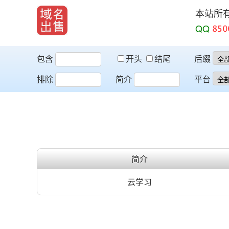
本站所
QQ
包含
开头
结尾
后缀
排除
简介
平台
简介
云学习