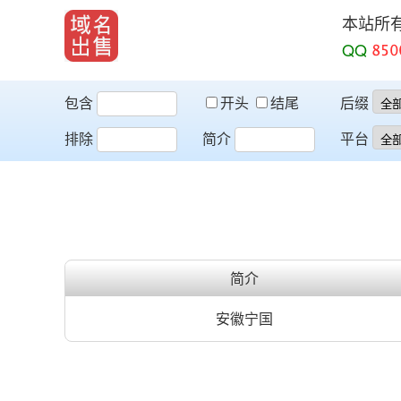
本站所
QQ
包含
开头
结尾
后缀
排除
简介
平台
简介
安徽宁国