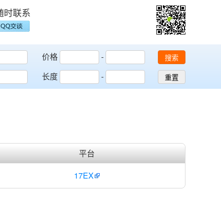
随时联系
价格
-
搜索
长度
-
重置
平台
17EX