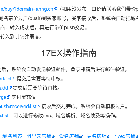
in/buy/?domain=ahng.cn
（如果没发布一口价请联系我们带价p
把域名带价过户(push)到买家账号，买家接收后，系统会自动把
商，转入成功后，再进行带价push交易。
转入到其它注册商。
17EX操作指南
功后，系统会自动发送验证邮件，登录邮箱后进行邮件验证。
d/list
提交后需要等待审核。
/add
提交后需要等待审核。
rge
支付宝充值
ush/received/list
接收后交易完成，系统会自动模板过户。
list
可以进行修改dns、域名解析、域名续费等操作。
域名列表
阿里云店铺
爱名店铺
易名店铺
17ex店铺