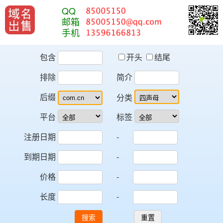
QQ
邮箱
手机
包含
开头
结尾
排除
简介
后缀
分类
平台
标签
注册日期
-
到期日期
-
价格
-
长度
-
搜索
重置