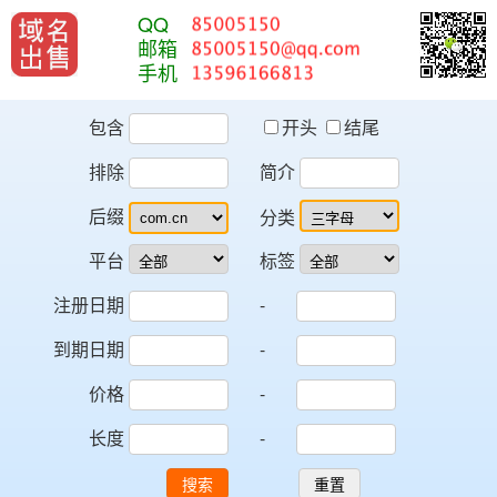
QQ
邮箱
手机
包含
开头
结尾
排除
简介
后缀
分类
平台
标签
注册日期
-
到期日期
-
价格
-
长度
-
搜索
重置