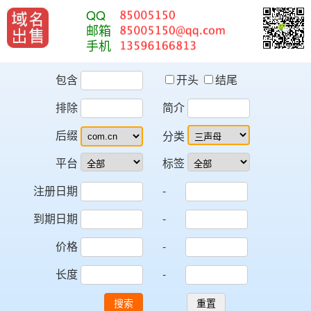
QQ
邮箱
手机
包含
开头
结尾
排除
简介
后缀
分类
平台
标签
注册日期
-
到期日期
-
价格
-
长度
-
搜索
重置