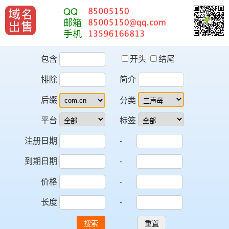
QQ
邮箱
手机
包含
开头
结尾
排除
简介
后缀
分类
平台
标签
注册日期
-
到期日期
-
价格
-
长度
-
搜索
重置