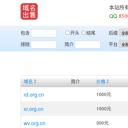
本站所
QQ
包含
开头
结尾
后缀
排除
简介
平台
域名
简介
价格
rd.org.cn
1000
元
xr.org.cn
1000
元
wv.org.cn
300
元