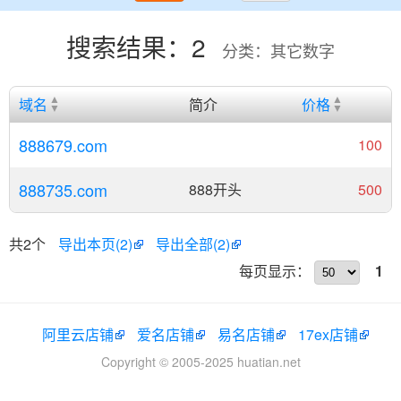
搜索结果：2
分类：其它数字
域名
简介
价格
888679.com
100
888735.com
888开头
500
共2个
导出本页(2)
导出全部(2)
每页显示：
1
阿里云店铺
爱名店铺
易名店铺
17ex店铺
Copyright © 2005-2025 huatian.net