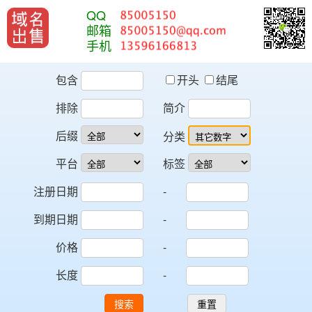
QQ
邮箱
手机
包含
开头
结尾
排除
简介
后缀
分类
平台
标签
注册日期
-
到期日期
-
价格
-
长度
-
搜索
重置