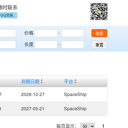
随时联系
价格
-
搜索
长度
-
重置
到期日期
平台
7
2026-12-27
SpaceShip
1
2027-05-21
SpaceShip
每页显示：
1