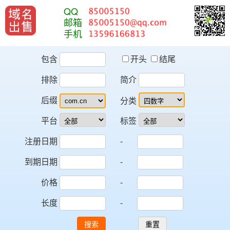
QQ
邮箱
手机
包含
开头
结尾
排除
简介
后缀
分类
平台
标签
注册日期
-
到期日期
-
价格
-
长度
-
搜索
重置