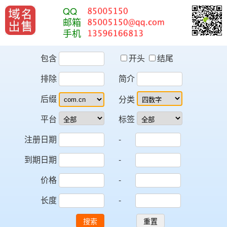
QQ
邮箱
手机
包含
开头
结尾
排除
简介
后缀
分类
平台
标签
注册日期
-
到期日期
-
价格
-
长度
-
搜索
重置