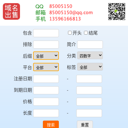
QQ
邮箱
手机
包含
开头
结尾
排除
简介
分类
后缀
标签
平台
注册日期
-
到期日期
-
价格
-
长度
-
搜索
重置