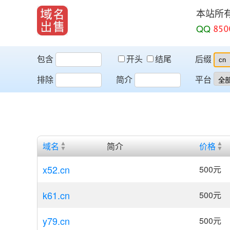
本站所
QQ
包含
开头
结尾
后缀
排除
简介
平台
域名
简介
价格
x52.cn
500
元
k61.cn
500
元
y79.cn
500
元