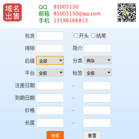
QQ
邮箱
手机
包含
开头
结尾
排除
简介
分类
后缀
平台
标签
注册日期
-
到期日期
-
价格
-
长度
-
搜索
重置