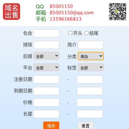
QQ
邮箱
手机
包含
开头
结尾
排除
简介
后缀
分类
平台
标签
注册日期
-
到期日期
-
价格
-
长度
-
搜索
重置