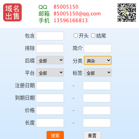
QQ
邮箱
手机
包含
开头
结尾
排除
简介
后缀
分类
平台
标签
注册日期
-
到期日期
-
价格
-
长度
-
搜索
重置