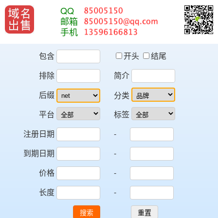
QQ
邮箱
手机
包含
开头
结尾
排除
简介
后缀
分类
平台
标签
注册日期
-
到期日期
-
价格
-
长度
-
搜索
重置