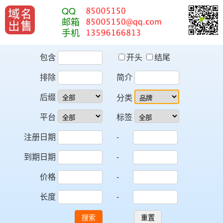
QQ
邮箱
手机
包含
开头
结尾
排除
简介
后缀
分类
平台
标签
注册日期
-
到期日期
-
价格
-
长度
-
搜索
重置