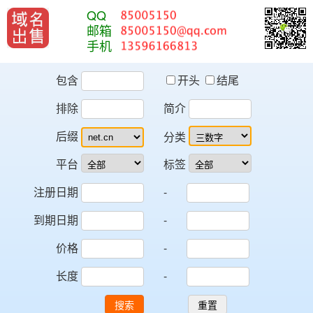
QQ
邮箱
手机
包含
开头
结尾
排除
简介
后缀
分类
平台
标签
注册日期
-
到期日期
-
价格
-
长度
-
搜索
重置