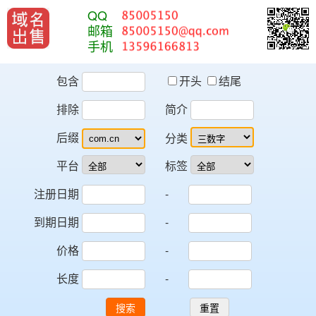
QQ
邮箱
手机
包含
开头
结尾
排除
简介
后缀
分类
平台
标签
注册日期
-
到期日期
-
价格
-
长度
-
搜索
重置