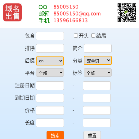
QQ
邮箱
手机
包含
开头
结尾
排除
简介
后缀
分类
平台
标签
注册日期
-
到期日期
-
价格
-
长度
-
搜索
重置