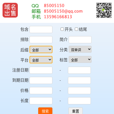
QQ
邮箱
手机
包含
开头
结尾
排除
简介
分类
后缀
标签
平台
注册日期
-
到期日期
-
价格
-
长度
-
搜索
重置