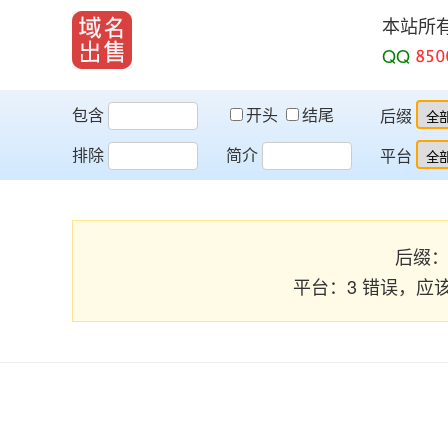
本站所
QQ
包含
开头
结尾
后缀
排除
简介
平台
后缀：2 
平台：3 错误，应该为 [22,