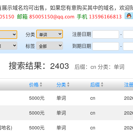
有展示域名均可出售，如果您有意购买其中的域名，欢迎
邮箱
手机
注册日期
-
分类
标签
到期日期
-
搜索结果：2403
后缀：cn 分类：单词
价格
分类
后缀
注
5000
元
单词
cn
202
5000
元
单词
cn
202
地名)
5000
元
单词
cn
202