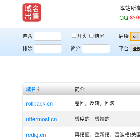
本站所
QQ
包含
开头
结尾
后缀
排除
简介
平台
域名
简介
rollback.cn
卷回，反转，回滚
uttermost.cn
极度的，极端的
redig.cn
再挖掘，重新挖，雷迪格(美国