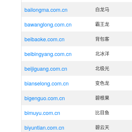
bailongma.com.cn
白龙马
bawanglong.com.cn
霸王龙
beibaoke.com.cn
背包客
beibingyang.com.cn
北冰洋
beijiguang.com.cn
北极光
bianselong.com.cn
变色龙
bigenguo.com.cn
碧根果
bimuyu.com.cn
比目鱼
biyuntian.com.cn
碧云天