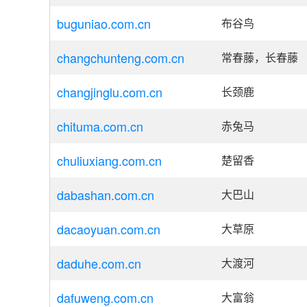
buguniao.com.cn
布谷鸟
changchunteng.com.cn
常春藤，长春藤
changjinglu.com.cn
长颈鹿
chituma.com.cn
赤兔马
chuliuxiang.com.cn
楚留香
dabashan.com.cn
大巴山
dacaoyuan.com.cn
大草原
daduhe.com.cn
大渡河
dafuweng.com.cn
大富翁