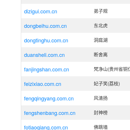
dizigui.com.cn
弟子规
dongbeihu.com.cn
东北虎
dongtinghu.com.cn
洞庭湖
duansheli.com.cn
断舍离
fanjingshan.com.cn
梵净山(贵州省铜
feizixiao.com.cn
妃子笑(荔枝)
fengqingyang.com.cn
风清扬
fengshenbang.com.cn
封神榜
fotiaoqiang.com.cn
佛跳墙