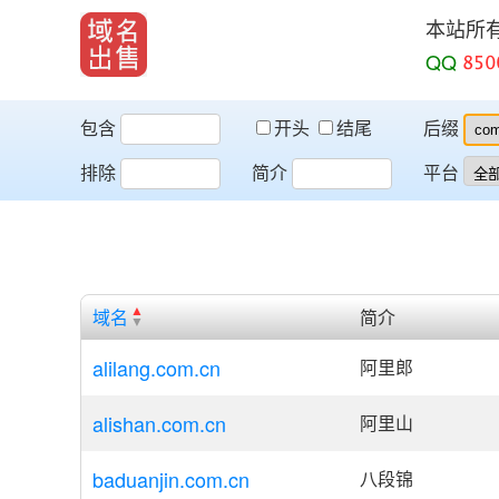
本站所
QQ
包含
开头
结尾
后缀
排除
简介
平台
域名
简介
alilang.com.cn
阿里郎
alishan.com.cn
阿里山
baduanjin.com.cn
八段锦