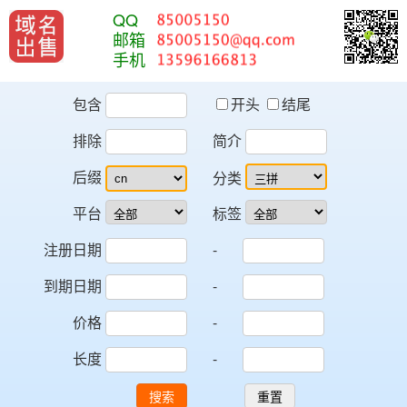
QQ
邮箱
手机
包含
开头
结尾
排除
简介
后缀
分类
平台
标签
注册日期
-
到期日期
-
价格
-
长度
-
搜索
重置