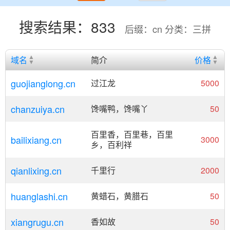
搜索结果：833
后缀：cn 分类：三拼
域名
简介
价格
guojianglong.cn
过江龙
5000
chanzuiya.cn
馋嘴鸭，馋嘴丫
50
百里香，百里巷，百里
bailixiang.cn
3000
乡，百利祥
qianlixing.cn
千里行
2000
huanglashi.cn
黄蜡石，黄腊石
50
xiangrugu.cn
香如故
50