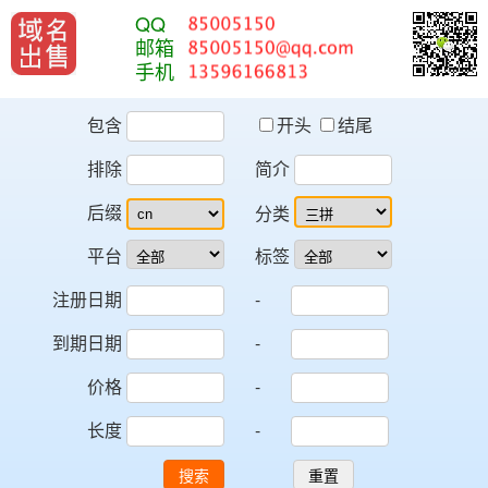
QQ
邮箱
手机
包含
开头
结尾
排除
简介
后缀
分类
平台
标签
注册日期
-
到期日期
-
价格
-
长度
-
搜索
重置