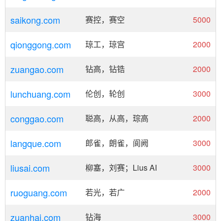
saikong.com
赛控，赛空
5000
qionggong.com
琼工，琼宫
2000
zuangao.com
钻高，钻锆
2000
lunchuang.com
伦创，轮创
3000
conggao.com
聪高，从高，琮高
2000
langque.com
郎雀，朗雀，阆阙
3000
liusai.com
柳塞，刘赛；Lius AI
3000
ruoguang.com
若光，若广
2000
zuanhai.com
钻海
3000