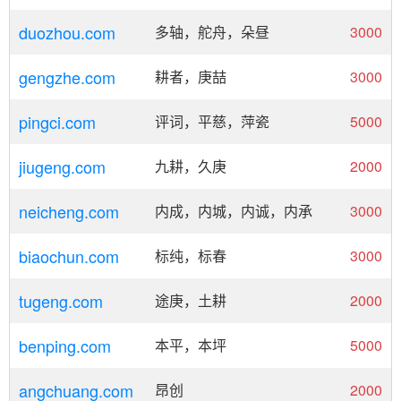
duozhou.com
多轴，舵舟，朵昼
3000
gengzhe.com
耕者，庚喆
3000
pingci.com
评词，平慈，萍瓷
5000
jiugeng.com
九耕，久庚
2000
neicheng.com
内成，内城，内诚，内承
3000
biaochun.com
标纯，标春
3000
tugeng.com
途庚，土耕
2000
benping.com
本平，本坪
5000
angchuang.com
昂创
2000