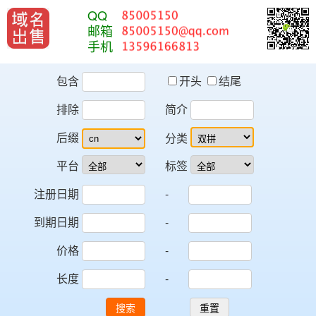
QQ
邮箱
手机
包含
开头
结尾
排除
简介
后缀
分类
平台
标签
注册日期
-
到期日期
-
价格
-
长度
-
搜索
重置