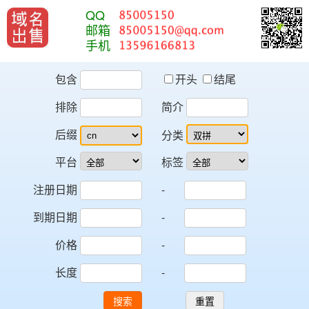
QQ
邮箱
手机
包含
开头
结尾
排除
简介
后缀
分类
平台
标签
注册日期
-
到期日期
-
价格
-
长度
-
搜索
重置