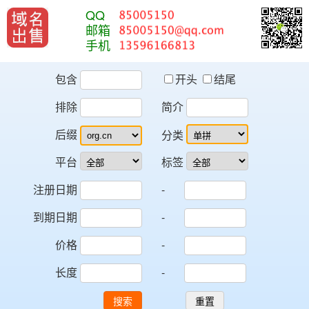
QQ
邮箱
手机
包含
开头
结尾
排除
简介
后缀
分类
平台
标签
注册日期
-
到期日期
-
价格
-
长度
-
搜索
重置