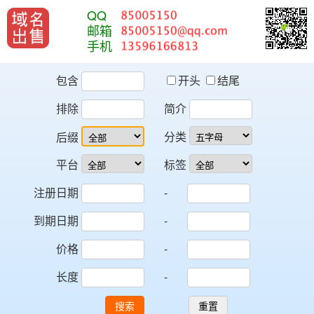
QQ
邮箱
手机
包含
开头
结尾
排除
简介
分类
后缀
平台
标签
注册日期
-
到期日期
-
价格
-
长度
-
搜索
重置