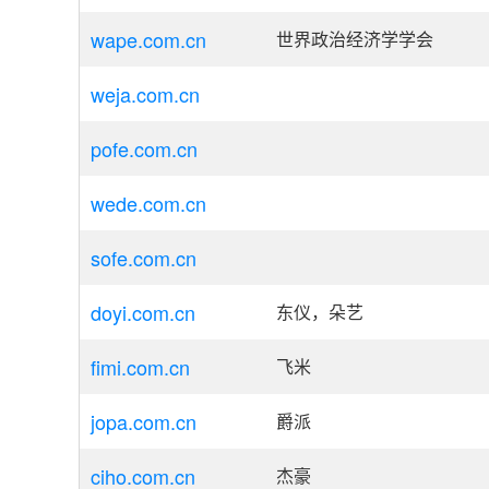
wape.com.cn
世界政治经济学学会
weja.com.cn
pofe.com.cn
wede.com.cn
sofe.com.cn
doyi.com.cn
东仪，朵艺
fimi.com.cn
飞米
jopa.com.cn
爵派
ciho.com.cn
杰豪